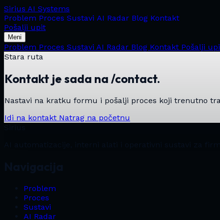
Sirius
AI Systems
Problem
Proces
Sustavi
AI Radar
Blog
Kontakt
Pošalji upit
Meni
Problem
Proces
Sustavi
AI Radar
Blog
Kontakt
Pošalji upi
Stara ruta
Kontakt je sada na /contact.
Nastavi na kratku formu i pošalji proces koji trenutno tr
Idi na kontakt
Natrag na početnu
Sirius
AI automatizacije, interni alati i operativni sustavi za fi
Navigacija
Problem
Proces
Sustavi
AI Radar