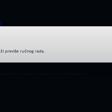
t
aži previše ručnog rada.
rme koje žele manje ručnog rada i više kontrole.