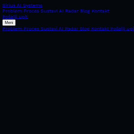
Sirius
AI Systems
Problem
Proces
Sustavi
AI Radar
Blog
Kontakt
Pošalji upit
Meni
Problem
Proces
Sustavi
AI Radar
Blog
Kontakt
Pošalji upi
Operator systems
·
28. lipnja 2026.
·
6 min
AI brain nije folder s bilješkama — nego
operativni sustav za odluke